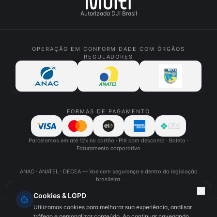
Autorizada DJI Brasil
OPERAÇÃO EM CONFORMIDADE COM ÓRGÃOS
REGULADORES
FORMAS DE PAGAMENTO
Parcelamos em até 12x no cartão · PIX com desconto · Boleto ·
Faturamento corporativo
ANAC · ANATEL · DECEA — Voe com segurança e dentro da legislação
brasileira.
Cookies & LGPD
Utilizamos cookies para melhorar sua experiência, analisar
Brasil — Português
tráfego e personalizar conteúdo. Ao continuar navegando,