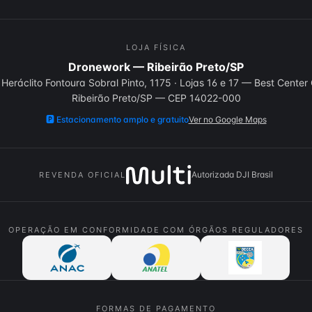
LOJA FÍSICA
Dronework — Ribeirão Preto/SP
Heráclito Fontoura Sobral Pinto, 1175
·
Lojas 16 e 17 — Best Center
Ribeirão Preto
/
SP
— CEP
14022-000
🅿️
Estacionamento amplo e gratuito
Ver no Google Maps
Autorizada DJI Brasil
REVENDA OFICIAL
OPERAÇÃO EM CONFORMIDADE COM ÓRGÃOS REGULADORES
FORMAS DE PAGAMENTO