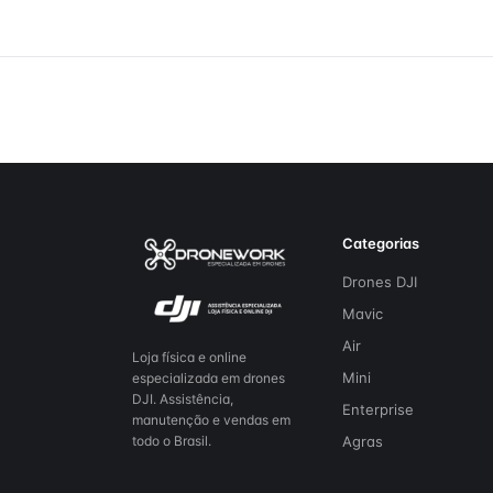
Categorias
Drones DJI
Mavic
Air
Loja física e online
Mini
especializada em drones
DJI. Assistência,
Enterprise
manutenção e vendas em
Agras
todo o Brasil.