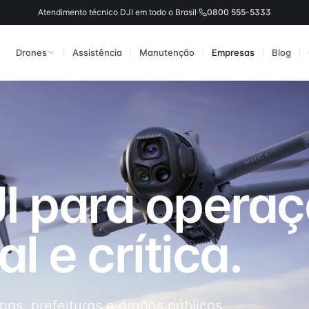
Atendimento técnico DJI em todo o Brasil
·
0800 555-5333
Drones
Assistência
Manutenção
Empresas
Blog
Mini
io e potência
Compacto, sub-249g
I para opera
/ FPV
Agras
rsivo
Agricultura de precisão
l e crítica.
para empresas
as, prefeituras e órgãos públicos