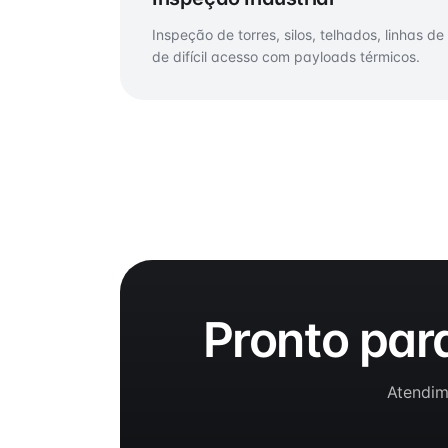
Inspeção de torres, silos, telhados, linhas d
de difícil acesso com payloads térmicos.
Pronto par
Atendim