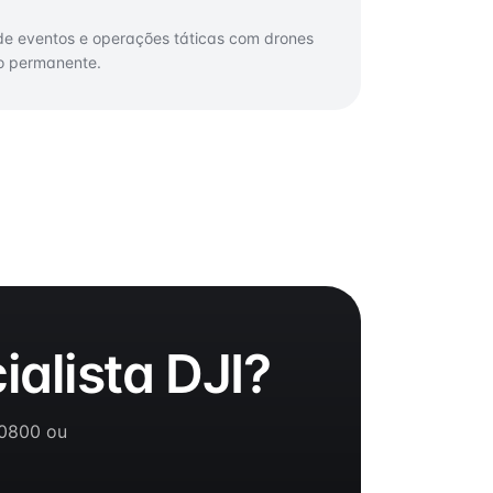
 de eventos e operações táticas com drones
co permanente.
alista DJI?
 0800 ou